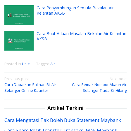
Cara Penyambungan Semula Bekalan Air
Kelantan AKSB
Cara Buat Aduan Masalah Bekalan Air Kelantan
AKSB
Posted in
Utiliti
Tagged
Air
Post
Previous post
Next post
Cara Dapatkan Salinan Bil Air
Cara Semak Nombor Akaun Air
navigation
Selangor Online Kaunter
Selangor Tiada Bil Hilang
Artikel Terkini
Cara Mengatasi Tak Boleh Buka Statement Maybank
Cara Share Resit Transfer Transaksi MAE Maybank