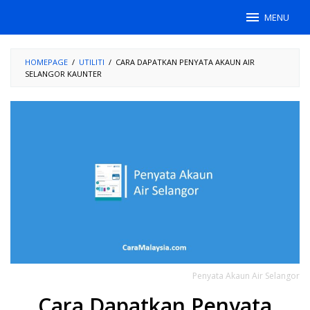
Skip
MENU
to
content
HOMEPAGE
/
UTILITI
/
CARA DAPATKAN PENYATA AKAUN AIR
SELANGOR KAUNTER
Penyata Akaun Air Selangor
Cara Dapatkan Penyata