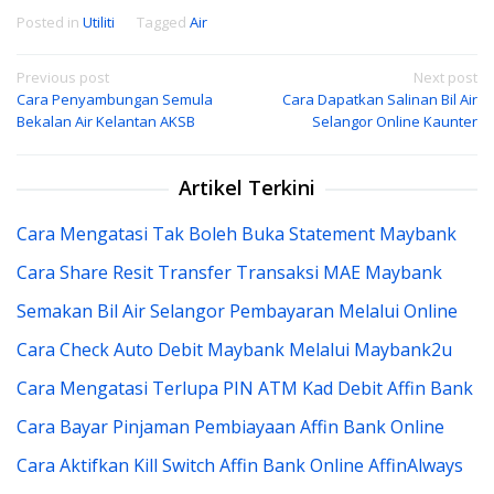
Posted in
Utiliti
Tagged
Air
Post
Previous post
Next post
Cara Penyambungan Semula
Cara Dapatkan Salinan Bil Air
navigation
Bekalan Air Kelantan AKSB
Selangor Online Kaunter
Artikel Terkini
Cara Mengatasi Tak Boleh Buka Statement Maybank
Cara Share Resit Transfer Transaksi MAE Maybank
Semakan Bil Air Selangor Pembayaran Melalui Online
Cara Check Auto Debit Maybank Melalui Maybank2u
Cara Mengatasi Terlupa PIN ATM Kad Debit Affin Bank
Cara Bayar Pinjaman Pembiayaan Affin Bank Online
Cara Aktifkan Kill Switch Affin Bank Online AffinAlways