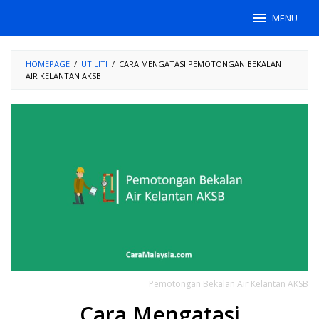
Skip
MENU
to
content
HOMEPAGE
/
UTILITI
/
CARA MENGATASI PEMOTONGAN BEKALAN
AIR KELANTAN AKSB
Pemotongan Bekalan Air Kelantan AKSB
Cara Mengatasi